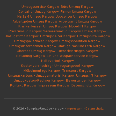
Umzugsservice Kargow
Büro Umzug Kargow
Container Umzug Kargow
Firmen Umzug Kargow
Hartz 4 Umzug Kargow
Jobcenter Umzug Kargow
Arbeitgeber Umzug Kargow
Arbeitsamt Umzug Kargow
Krankenkassen Umzug Kargow
Möbellift Kargow
Privatumzug Kargow
Seniorenumzug Kargow
Umzug Kargow
Umzugsfirma Kargow
Umzugshelfer Kargow
Umzugshilfe Kargow
Umzugspauschalen Kargow
Umzugsspedition Kargow
Umzugsunternehmen Kargow
Umzüge Nah und Fern Kargow
Übersee Umzug Kargow
Dienstleistungen Kargow
Beiladung Kargow
Ein-und-Auspackservice Kargow
Halteverbot Kargow
Kostenvoranschlag - Umzugsangebot Kargow
Möbelmontage Kargow
Transport Kargow
Umzugskartons - Umzugsmaterial Kargow
Umzugslift Kargow
Umzugkosten-Rechner Kargow
Bewertungen Kargow
Kontakt Kargow
Impressum Kargow
Datenschutz Kargow
© 2026 • Spinplex-Umzüge Kargow •
Impressum
•
Datenschutz