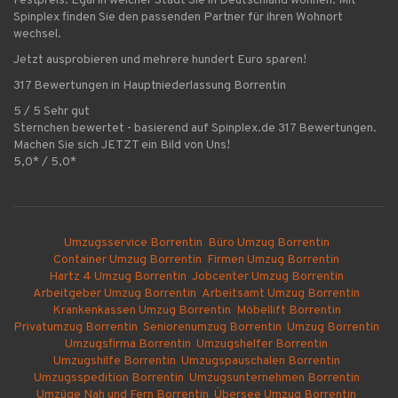
Festpreis. Egal in welcher Stadt Sie in Deutschland wohnen. Mit
Spinplex finden Sie den passenden Partner für ihren Wohnort
wechsel.
Jetzt ausprobieren und mehrere hundert Euro sparen!
317 Bewertungen in Hauptniederlassung Borrentin
5 / 5 Sehr gut
Sternchen bewertet - basierend auf Spinplex.de 317 Bewertungen.
Machen Sie sich JETZT ein Bild von Uns!
5,0* / 5,0*
Umzugsservice Borrentin
Büro Umzug Borrentin
Container Umzug Borrentin
Firmen Umzug Borrentin
Hartz 4 Umzug Borrentin
Jobcenter Umzug Borrentin
Arbeitgeber Umzug Borrentin
Arbeitsamt Umzug Borrentin
Krankenkassen Umzug Borrentin
Möbellift Borrentin
Privatumzug Borrentin
Seniorenumzug Borrentin
Umzug Borrentin
Umzugsfirma Borrentin
Umzugshelfer Borrentin
Umzugshilfe Borrentin
Umzugspauschalen Borrentin
Umzugsspedition Borrentin
Umzugsunternehmen Borrentin
Umzüge Nah und Fern Borrentin
Übersee Umzug Borrentin